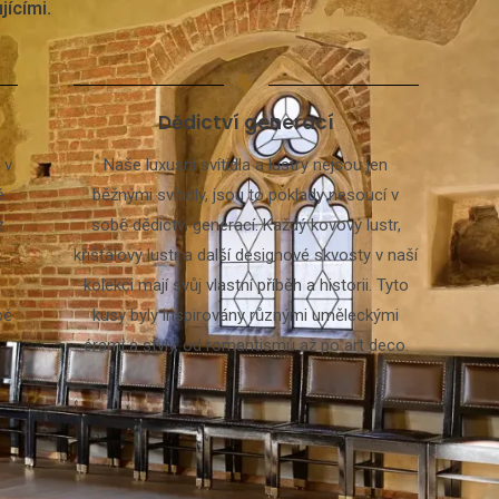
jícími.
Dědictví generací
 v
Naše luxusní svítidla a lustry nejsou jen
é
běžnými svítidly, jsou to poklady nesoucí v
z
sobě dědictví generací. Každý kovový lustr,
křišťálový lustr a další designové skvosty v naší
kolekci mají svůj vlastní příběh a historii. Tyto
bě
kusy byly inspirovány různými uměleckými
érami a styly, od romantismu až po art deco.