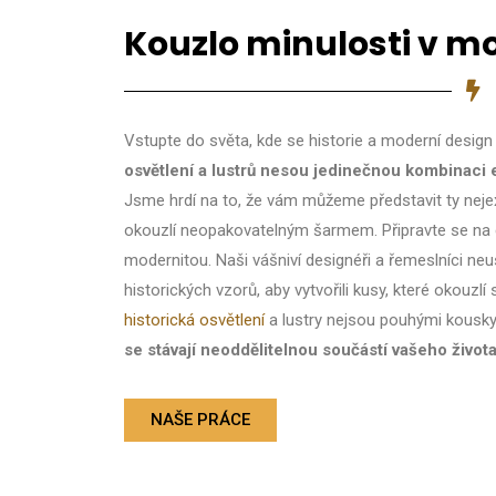
Kouzlo minulosti v m
Vstupte do světa, kde se historie a moderní design 
osvětlení a lustrů nesou jedinečnou kombinaci 
Jsme hrdí na to, že vám můžeme představit ty nejex
okouzlí neopakovatelným šarmem.
Připravte se na
modernitou.
Naši vášniví designéři a řemeslníci neus
historických vzorů, aby vytvořili kusy, které okouzl
historická osvětlení
a lustry nejsou pouhými kousk
se stávají neoddělitelnou součástí vašeho života
NAŠE PRÁCE