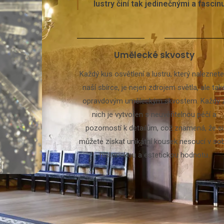
lustry činí tak jedinečnými a fascinu
Umělecké skvosty
Každý kus osvětlení a lustru, který naleznete
naší sbírce, je nejen zdrojem světla, ale tak
opravdovým uměleckým skvostem. Každý 
nich je vytvořen s neuvěřitelnou péčí a
pozorností k detailům, což znamená, že si
můžete získat unikátní kousek nesoucí v so
historickou a estetickou hodnotu.