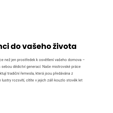
nci do vašeho života
více než jen prostředek k osvětlení vašeho domova –
s sebou dědictví generací. Naše mistrovské práce
ktují tradiční řemesla, která jsou předávána z
stry rozsvítí, cítíte v jejich záři kouzlo stověk let