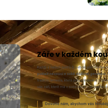
Záře v každém ko
Každý z našich lustrů či svítidel přináší víc
poklad nesoucí v sobě dědictví generací.
tradiční řemesla, která jsou předávána z gene
vás září, které má v sobě kouzlo století histo
Dovolte nám, abychom vás hlouběji 