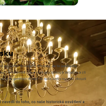
usku
e než jen světlo do vašeho domova.
Je to umělecký
Naše mistrovské práce vznikají s láskou k detailům a ctí
race na generaci. A když se naše lustry rozsvítí, okouzlí
rie.
zavedli do toho, co naše historická osvětlení a