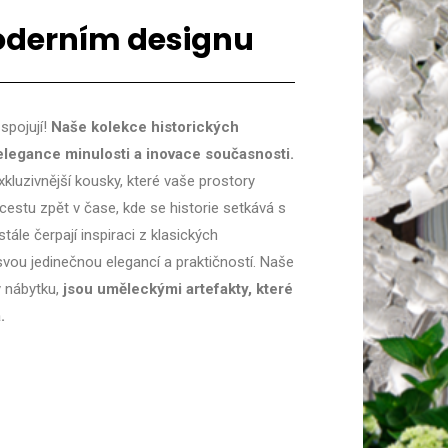
oderním designu​
spojují!
Naše kolekce historických
elegance minulosti a inovace současnosti.
kluzivnější kousky, které vaše prostory
 cestu zpět v čase, kde se historie setkává s
tále čerpají inspiraci z klasických
í svou jedinečnou elegancí a praktičností. Naše
y nábytku,
jsou uměleckými artefakty, které
.